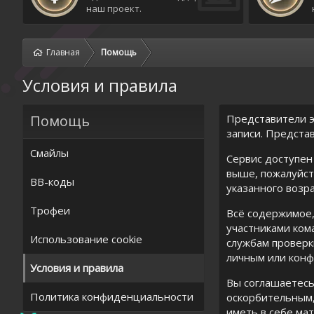
наш проект.
Главная
Помощь
Условия и правила
Помощь
Представители э
записи. Предста
Смайлы
Сервис доступен 
выше, пожалуйст
BB-коды
указанного возр
Трофеи
Всё содержимое,
участниками ком
Использование cookie
службам проверк
личным или кон
Условия и правила
Вы соглашаетесь
Политика конфиденциальности
оскорбительным,
иметь в себе ма