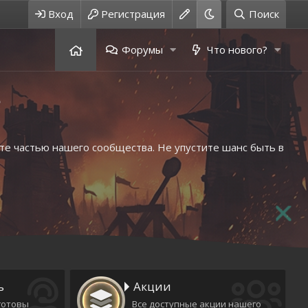
Вход
Регистрация
Поиск
Форумы
Что нового?
те частью нашего сообщества. Не упустите шанс быть в
ь
Акции
готовы
Все доступные акции нашего