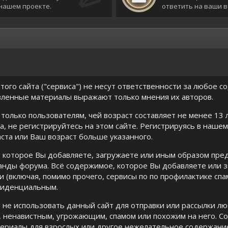
нашем проекте.
ответить на ваши 
того сайта ("сервиса") не несут ответственности за любое 
вленные материалы выражают только мнения их авторов.
только пользователям, чей возраст составляет не менее 13 
а, не регистрируйтесь на этом сайте. Регистрируясь в нашем
аста или Ваш возраст больше указанного.
 которое Вы добавляете, загружаете или иным образом пре
анды форума. Всё содержимое, которое Вы добавляете или 
и (включая, помимо прочего, сервисы по по профилактике сп
фиденциальным.
 не использовать данный сайт для отправки или рассылки лю
 ненавистным, угрожающим, спамом или похожим на него. С
териалы для взрослых или другое нежелательное содержани