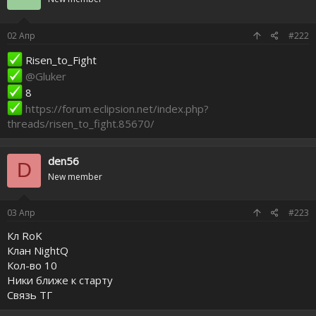
02
Апр
#222
Risen_to_Fight
@Gluker
8
https://forum.eclipsion.net/index.php?
threads/risen_to_fight.85670/
den56
D
New member
03
Апр
#223
Кл RoK
Клан NightQ
Кол-во 10
Ники ближе к старту
Связь ТГ