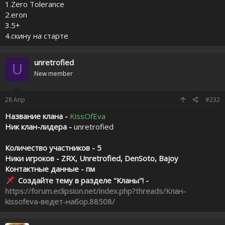
1.Zero Tolerance
2.eron
3.5+
4.скину на старте
unretrofied
U
New member
28
Апр
#232
Название клана -
KissOfEva
Ник клан-лидера -
unretrofied
Количество участников - 5
Ники игроков - ZRX, Unretrofied, DenSoto, Bajoy
Контактные данные - пм
Создайте тему в разделе "Кланы"! -
https://forum.eclipsion.net/index.php?threads/Клан-
kissofeva-ведет-набор.88508/