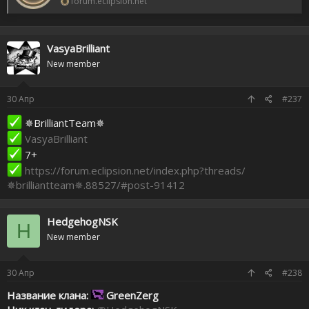
forum.eclipsion.net
VasyaBrilliant
New member
30
Апр
#237
✵BrilliantTeam✵
VasyaBrilliant
7+
https://forum.eclipsion.net/index.php?threads/
✵brilliantteam✵.88527/#post-91412
HedgehogNSK
H
New member
30
Апр
#238
Название клана:
GreenZerg