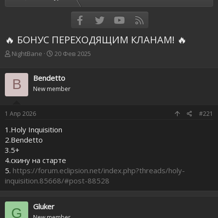
Facebook
Twitter
youtube
RSS
🔥 БОНУС ПЕРЕХОДЯЩИМ КЛАНАМ! 🔥
А
Д
NightBane
20 Фев 2025
в
а
т
т
Bendetto
о
а
B
р
н
New member
т
а
е
ч
1 Апр 2026
#221
м
а
ы
л
1.Holy Inquisition
а
2.Bendetto
3.5+
4.скину на старте
5.
https://forum.eclipsion.net/index.php?threads/holy-
inquisition.85668/#post-88528
Gluker
G
New member