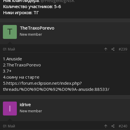
Ник клан-лидера:
@HedgehogNSK
Количество участников: 5-6
Ники игроков: ТГ
TheTraxoPorevo
T
New member
01
Май
#239
1.Anuside
2.TheTraxoPorevo
3.7+
4.скину на старте
5.https://forum.eclipsion.net/index.php?
threads/%D0%9D%D0%92%D0%9A-anuside.88533/
idrive
I
New member
01
Май
#240