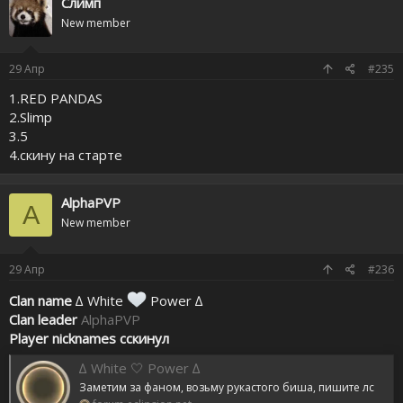
Слимп
New member
29
Апр
#235
1.RED PANDAS
2.Slimp
3.5
4.скину на старте
AlphaPVP
A
New member
29
Апр
#236
Clan name
∆ White
Power ∆
Clan leader
AlphaPVP
Player nicknames cскинул
∆ White 🤍 Power ∆
Заметим за фаном, возьму рукастого биша, пишите лс