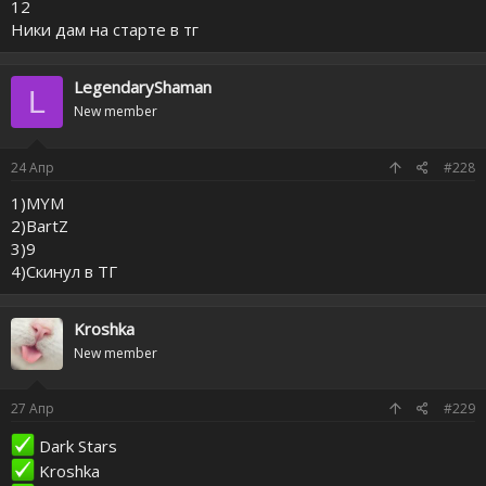
12
Ники дам на старте в тг
LegendaryShaman
L
New member
24
Апр
#228
1)MYM
2)BartZ
3)9
4)Скинул в ТГ
Kroshka
New member
27
Апр
#229
Dark Stars
Kroshka