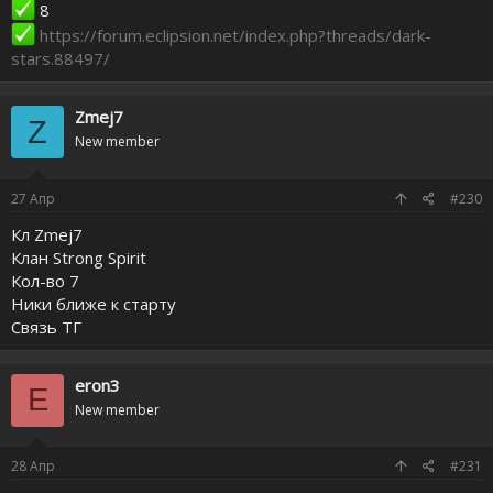
8
https://forum.eclipsion.net/index.php?threads/dark-
stars.88497/
Zmej7
Z
New member
27
Апр
#230
Кл Zmej7
Клан Strong Spirit
Кол-во 7
Ники ближе к старту
Связь ТГ
eron3
E
New member
28
Апр
#231