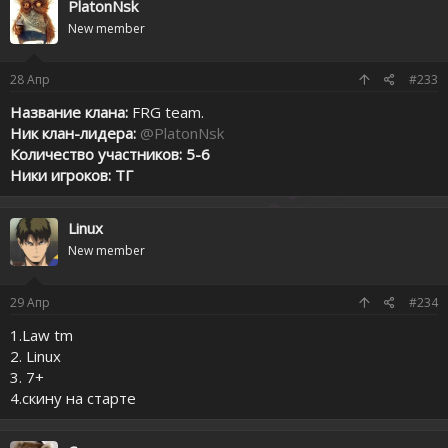
PlatonNsk
New member
28
Апр
#233
Название клана:
FRG team.
Ник клан-лидера:
@PlatonNsk
Количество участников: 5-6
Ники игроков: ТГ
Linux
New member
29
Апр
#234
1.Law tm
2. Linux
3. 7+
4.скину на старте