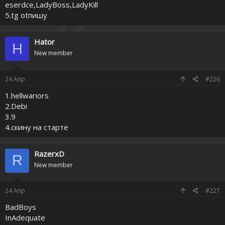
eserdce,LadyBoss,LadyKill
5.tg otпишу
Hator
H
New member
24
Апр
#226
1.hellwariors
2.Debi
3.9
4.скину на старте
RazerxD
R
New member
24
Апр
#227
BadBoys
InAdequate