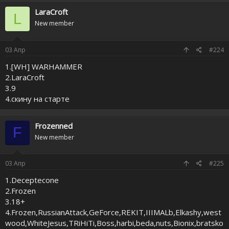
LaraCroft
L
New member
03
Апр
#224
1.[WH] WARHAMMER
2.LaraCroft
3.9
4.скину на старте
Frozenned
F
New member
03
Апр
#225
1.Deceptecone
2.Frozen
3.18+
4.Frozen,RussianAttack,GeForce,REKIT,IIIMALb,Elkashy,west
wood,WhiteJesus,TRiHiTi,Boss,harbi,beda,nuts,Bionix,bratsko